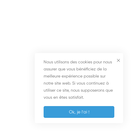
Les formulations positives
2
Synthèse
1
Protocole de vente
1
Nous utilisons des cookies pour nous
assurer que vous bénéficiez de la
meilleure expérience possible sur
Validation de la vente
1
notre site web. Si vous continuez à
utiliser ce site, nous supposerons que
vous en êtes satisfait.
Réponses aux objections
2
Ok, je l'ai !
BONUS = TUTOS VENTES
16