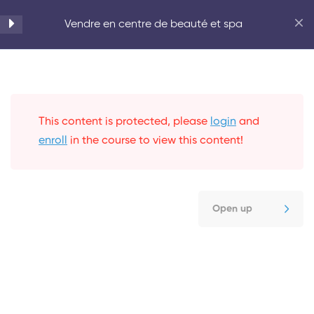
Accueil
Beauté
La Méthode Pierson
1
Vendre en centre de beauté et spa
Introduction
20 Minutes
This content is protected, please
login
and
Open Up
1
enroll
in the course to view this content!
Les résultats part. 1
3
Open up
Les résultats part. 2
2
Les formulations
2
négatives