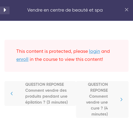
produits pendant une
Accueil
Beauté
Vendre en centre de beauté et spa
épilation ? (3 minutes)
QUESTION REPONSE
Comment gérer les
échantillons/doses d’essais ?
This content is protected, please
login
and
(4 minutes)
enroll
in the course to view this content!
QUESTION REPONSE
Comment vendre une cure ?
(4 minutes)
QUESTION REPONSE
QUESTION
Comment vendre des
REPONSE
produits pendant une
Comment
QUESTION REPONSE
épilation ? (3 minutes)
vendre une
Comment vendre à une
cure ? (4
minutes)
cliente qui utilise déjà toute
une gamme produits ? (4
minutes)