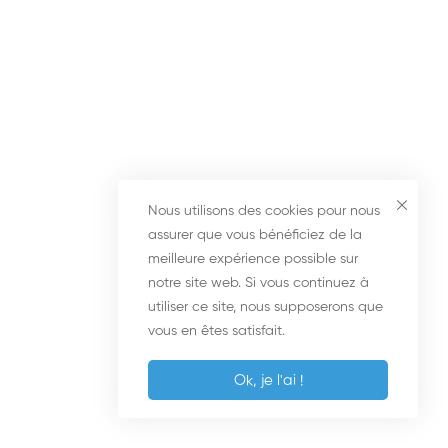
QUESTION REPONSE
Comment vendre à une
cliente convaincue que par
son dermatologue ? (4
minutes)
QUESTION REPONSE
Nous utilisons des cookies pour nous
Comment réussir
assurer que vous bénéficiez de la
meilleure expérience possible sur
commercialement la sortie de
notre site web. Si vous continuez à
confinement de son institut ?
utiliser ce site, nous supposerons que
(14 minutes)
vous en êtes satisfait.
QUESTION REPONSE en live
Ok, je l'ai !
d’une formation en présentiel
Comment vendre à une