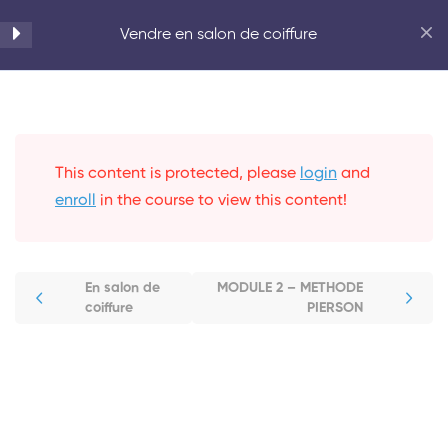
Accueil
Beauté
Vendre en salon de coiffure
Quizz
1
Introduction
This content is protected, please
3
login
and
enroll
in the course to view this content!
MODULE 1 – OPEN UP
45 Minutes
En salon de
MODULE 2 – METHODE
coiffure
PIERSON
MODULE 2 – METHODE
PIERSON
25 Minutes
MODULE 3 – ACCUEIL VIP
50 Minutes