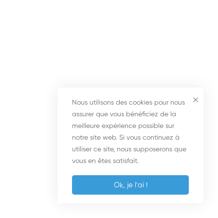
MODULE 7 – PROTOCOLES
DE VENTE
35 Minutes
MODULE 8 – REPONSES AUX
OBJECTIONS
25 Minutes
Nous utilisons des cookies pour nous
assurer que vous bénéficiez de la
meilleure expérience possible sur
Epilogue
1
notre site web. Si vous continuez à
utiliser ce site, nous supposerons que
vous en êtes satisfait.
Bonus
1
Ok, je l'ai !