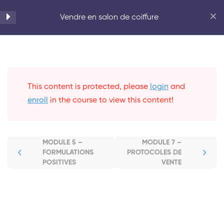
Accueil
Beauté
Vendre en salon de coiffure
Quizz
1
This content is protected, please
login
and
Introduction
3
enroll
in the course to view this content!
Les formulations
2
MODULE 5 –
MODULE 7 –
FORMULATIONS
PROTOCOLES DE
Les techniques
3
POSITIVES
VENTE
MODULE 6 – TECHNIQUE DES
4 R
35 Minutes