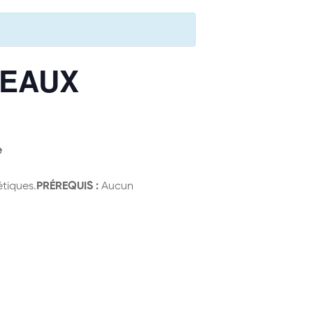
DEAUX
e
étiques.
PRÉREQUIS :
Aucun