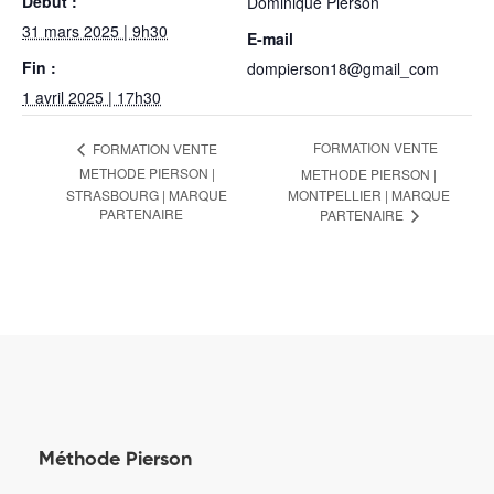
Début :
Dominique Pierson
31 mars 2025 | 9h30
E-mail
Fin :
dompierson18@gmail_com
1 avril 2025 | 17h30
FORMATION VENTE
FORMATION VENTE
Navigation
METHODE PIERSON |
METHODE PIERSON |
STRASBOURG | MARQUE
MONTPELLIER | MARQUE
Évènement
PARTENAIRE
PARTENAIRE
Méthode Pierson