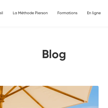
e des cures minceur en institut de beauté avant l’été ?
il
La Méthode Pierson
Formations
En ligne
Blog