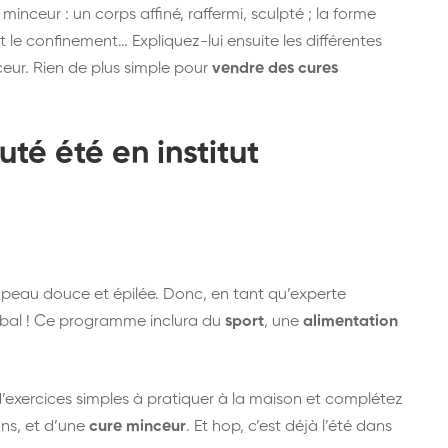
minceur : un corps affiné, raffermi, sculpté ; la forme
nt le confinement… Expliquez-lui ensuite les différentes
eur. Rien de plus simple pour
vendre des cures
auté été
en institut
e peau douce et épilée. Donc, en tant qu’experte
bal ! Ce programme inclura du
sport
, une
alimentation
d’exercices simples à pratiquer à la maison et complétez
ns, et d’une
cure minceur
. Et hop, c’est déjà l’été dans